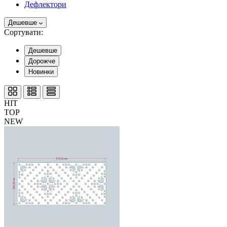
Дефлектори
Дешевше
Сортувати:
Дешевше
Дорожче
Новинки
HIT
TOP
NEW