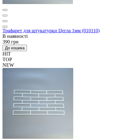
Трафарет для штукатурки Цегла 1мм (010110)
В наявності
390 грн
До кошика
HIT
TOP
NEW