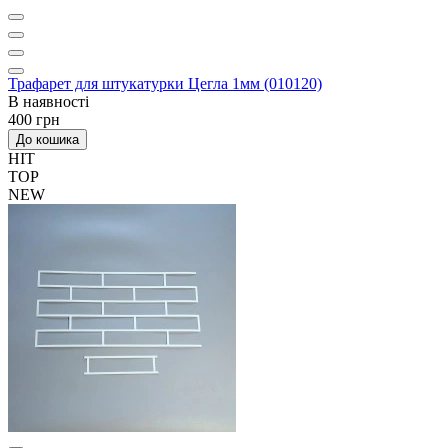
Трафарет для штукатурки Цегла 1мм (010120)
В наявності
400 грн
До кошика
HIT
TOP
NEW