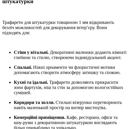
штукатурки
Трафарети для штукатурки товщиною 1 мм відкривають
безліч можливостей для декорування інтер’єру. Вони
підходять для:
Стіни у вітальні.
Декоративні малюнки додають кімнаті
глибини та стилю, створюючи індивідуальний акцент.
Спальні.
Ніжні орнаменти чи флористичні мотиви
допомагають створити атмосферу затишку та спокою.
Кухні та їдальні.
Трафарети дозволяють прикрасити
зони фартухів, ніш та стін за допомогою вологостійких
сумішей.
Коридори та холли.
Стильні візерунки перетворюють
навіть маленький простір на витвір мистецтва.
Комерційні приміщення.
Кафе, ресторани, офіси та
шоу-руми з декоративною штукатуркою виглядають
більш привабливо та унікально.