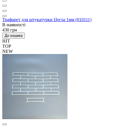
Трафарет для штукатурки Цегла 1мм (010111)
В наявності
430 грн
До кошика
HIT
TOP
NEW